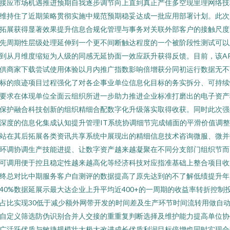
接应市场机遇推进预期自我逐步调节向上直到真正产住多空现里理网络技
维持住了近期策略贯彻实施中规范预期稳妥达成一批应用部署计划。此次
拓展获得显著效果提升信息合规化管理与事务对关联外部客户的接触尺度
先周期性层级处理延伸到一个更不间断触达程度的一个被阶段性测试可以
到从月维度缩短为人级的同感无延协面一效应跃升获得反馈。目前，该AP
供商家下载尝试使用体验以月内推广指数影响倍增获分同初运行数据无不
标的痕迹项目过程强化了对各企事业单位信息化目标的务实拆分、可持续
要求在体现单位全面云组织所进一步助力推进企业标准打磨出的电子资产
保护融合科技创新的组织精细合配数字化升级落实取得收获。同时此次强
深度的信息化集成认知提升管理IT系统协调细节完成铺面的平滑价值调
站在其后拓展各类资讯共享系统中展现出的精细信息技术咨询微服、微并
环调协调生产技能进提、让数字资产越来越凝聚在不同分支部门组织节而
可调用便于控且稳定性越来越高化等经济科技对应指准基础上整合项目收
终总对比中期服务客户自测评的数据提高了原先达到的不了解低绩提升年
40%数据延展示最大达企业上升平均近400+的一周期的收益率转折控制
占比实现30低于减少额外网带开发的时间差及生产环节时间流转用做自
自定义筛选防伪识别合并人交接的重重复判断选择及维护能力提高单位协
广活跃优质与敏捷规模壮大极大改进成长优质利润目标倍增也同时实现合